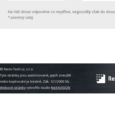
Na Váš dotaz odpovíme co nejdříve, nejpozději však do dvou
* povinný údaj
© Reno-Tech.cz, s.r.o.
Tyto stránky jsou autorizované, jejich zneužití
nebo kopírování je trestné, Zák. 121/2000 Sb.
Webové stránky
vytvořilo studio
NeXAVISION