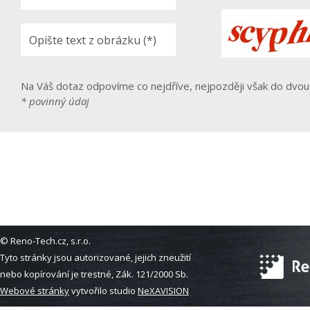
Na Váš dotaz odpovíme co nejdříve, nejpozději však do dvou
* povinný údaj
© Reno-Tech.cz, s.r.o.
Tyto stránky jsou autorizované, jejich zneužití
nebo kopírování je trestné, Zák. 121/2000 Sb.
Webové stránky
vytvořilo studio
NeXAVISION