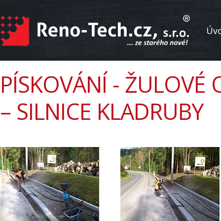
Úv
PÍSKOVÁNÍ - ŽULOVÉ
– SILNICE KLADRUBY